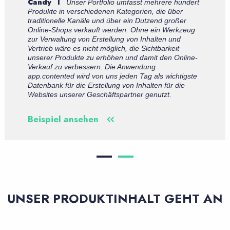
Hoover
I
undert
app.contented ist eine äußerst hil
r
Lösung bei der Einführung neuer Produkte in I
er
Online-Angebot. Die Anwendung ermöglicht es
kzeug
Inhalte zu generieren, die gleichzeitig auf
d
verschiedene Geschäftspartner zugeschnitten 
Im Rahmen unserer Zusammenarbeit mit They
line-
setzen wir erfahrene Copywriter, Grafikdesign
Programmierer ein, die für uns reichhaltige Inh
tigste
entwickeln und uns bei der Erstellung immer
ie
attraktiverer Beschreibungen unterstützen.
Beispiel ansehen
UNSER PRODUKTINHALT GEHT AN